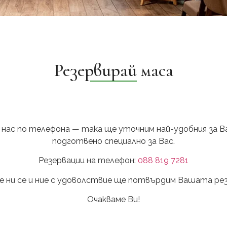
Резервирай маса
с нас по телефона — така ще уточним най-удобния за Ва
подготвено специално за Вас.
Резервации на телефон:
088 819 7281
 ни се и ние с удоволствие ще потвърдим Вашата рез
Очакваме Ви!